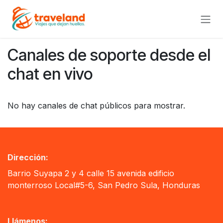
Ir al contenido
Canales de soporte desde el
chat en vivo
No hay canales de chat públicos para mostrar.
Dirección:
Barrio Suyapa 2 y 4 calle 15 avenida edificio
monterroso Local#5-6, San Pedro Sula, Honduras
Llámenos: