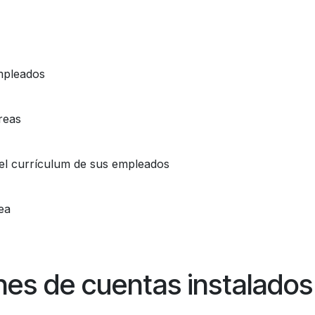
empleados
reas
y el currículum de sus empleados
ea
nes de cuentas instalados