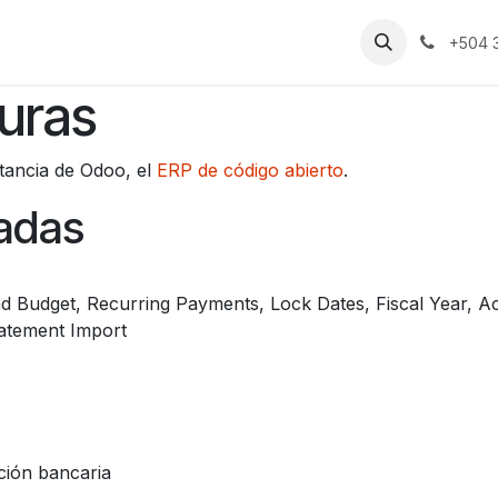
Noticias
Historias de éxito
Sobre nosotros
Empleos
+504 
uras
tancia de Odoo, el
ERP de código abierto
.
ladas
 Budget, Recurring Payments, Lock Dates, Fiscal Year, Ac
atement Import
ción bancaria