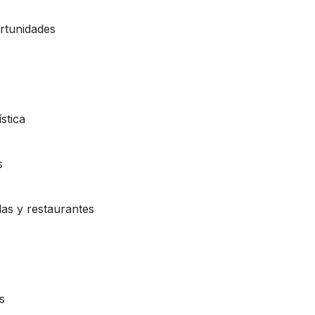
ortunidades
stica
s
das y restaurantes
s